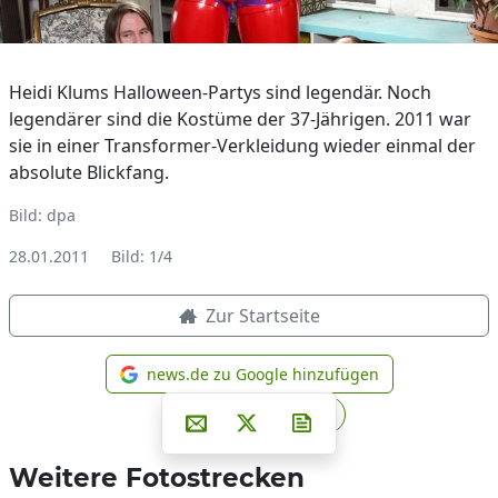
Heidi Klums Halloween-Partys sind legendär. Noch
legendärer sind die Kostüme der 37-Jährigen. 2011 war
sie in einer Transformer-Verkleidung wieder einmal der
absolute Blickfang.
Bild: dpa
28.01.2011
Bild: 1/4
Zur Startseite
news.de zu Google hinzufügen
news.de zu Google hinzufüg
Teilen auf Facebook
Teilen auf Whatsapp
Teilen auf Telegram
Per E-Mail teilen
Post auf X
Newsletter abonniere
Weitere Fotostrecken