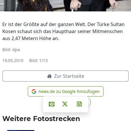
Er ist der Größte auf der ganzen Welt. Der Türke Sultan
Kosen schaut sich das Haupthaar seiner Mitmenschen
aus 2,47 Metern Höhe an.
Bild: dpa
19.05.2010
Bild: 1/13
Zur Startseite
news.de zu Google hinzufügen
news.de zu Google hinzufüg
Teilen auf Facebook
Teilen auf Whatsapp
Teilen auf Telegram
Per E-Mail teilen
Post auf X
Newsletter abonniere
Weitere Fotostrecken