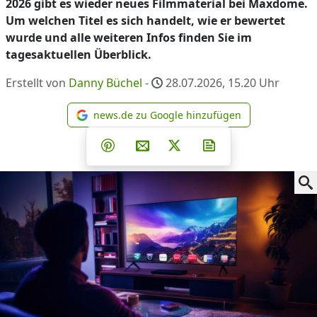
2026 gibt es wieder neues Filmmaterial bei Maxdome.
Um welchen Titel es sich handelt, wie er bewertet
wurde und alle weiteren Infos finden Sie im
tagesaktuellen Überblick.
Erstellt von
Danny Büchel
-
28.07.2026, 15.20
Uhr
news.de zu Google hinzufügen
news.de zu Google hinzufüg
Teilen auf Facebook
Teilen auf Whatsapp
Teilen auf Telegram
Teilen auf Pinterest
Per E-Mail teilen
Post auf X
Newsletter abonni