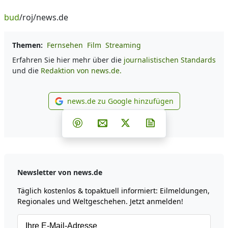
bud
/roj/news.de
Themen:
Fernsehen
Film
Streaming
Erfahren Sie hier mehr über die
journalistischen Standards
und die
Redaktion von news.de.
news.de zu Google hinzufügen
news.de zu Google hinzufüg
Teilen auf Facebook
Teilen auf Whatsapp
Teilen auf Telegram
Teilen auf Pinterest
Per E-Mail teilen
Post auf X
Newsletter abonni
Newsletter von news.de
Täglich kostenlos & topaktuell informiert: Eilmeldungen,
Regionales und Weltgeschehen. Jetzt anmelden!