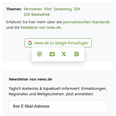
Themen:
Fernsehen
Film
Streaming
ZDF
ZDF Mediathek
Erfahren Sie hier mehr über die
journalistischen Standards
und die
Redaktion von news.de.
news.de zu Google hinzufügen
news.de zu Google hinzufüg
Teilen auf Facebook
Teilen auf Whatsapp
Teilen auf Telegram
Teilen auf Pinterest
Per E-Mail teilen
Post auf X
Newsletter abonni
Newsletter von news.de
Täglich kostenlos & topaktuell informiert: Eilmeldungen,
Regionales und Weltgeschehen. Jetzt anmelden!