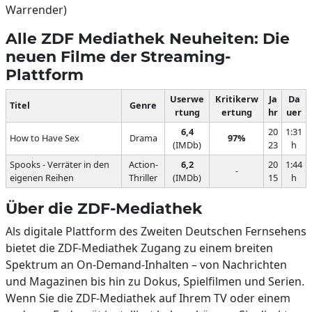
Warrender)
Alle ZDF Mediathek Neuheiten: Die
neuen Filme der Streaming-
Plattform
Userwe
Kritikerw
Ja
Da
Titel
Genre
rtung
ertung
hr
uer
6,4
20
1:31
How to Have Sex
Drama
97%
(IMDb)
23
h
Spooks - Verräter in den
Action-
6,2
20
1:44
-
eigenen Reihen
Thriller
(IMDb)
15
h
Über die ZDF-Mediathek
Als digitale Plattform des Zweiten Deutschen Fernsehens
bietet die ZDF-Mediathek Zugang zu einem breiten
Spektrum an On-Demand-Inhalten – von Nachrichten
und Magazinen bis hin zu Dokus, Spielfilmen und Serien.
Wenn Sie die ZDF-Mediathek auf Ihrem TV oder einem