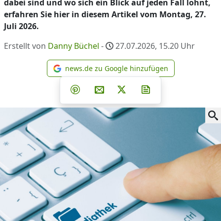
dabei sind und wo sich ein Blick auf jeden Fall lohnt,
erfahren Sie hier in diesem Artikel vom Montag, 27.
Juli 2026.
Erstellt von
Danny Büchel
-
27.07.2026, 15.20
Uhr
news.de zu Google hinzufügen
news.de zu Google hinzufüg
Teilen auf Facebook
Teilen auf Whatsapp
Teilen auf Telegram
Teilen auf Pinterest
Per E-Mail teilen
Post auf X
Newsletter abonni