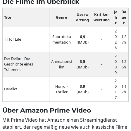
Die Filme im Überblick
Ja
Da
Userw
Kritiker
Titel
Genre
h
ue
ertung
wertung
r
r
2
Sportdoku
6,9
0
1:2
TT for Life
-
mentation
(IMDb)
2
7h
6
2
Der Delfin - Die
Animationsf
3,5
0
1:2
Geschichte eines
-
ilm
(IMDb)
0
6h
Träumers
9
2
Horror-
3,9
0
1:1
Derelict
-
Thriller
(IMDb)
1
7h
7
Über Amazon Prime Video
Mit Prime Video hat Amazon einen Streamingdienst
etabliert, der regelmäßig neue wie auch klassische Filme