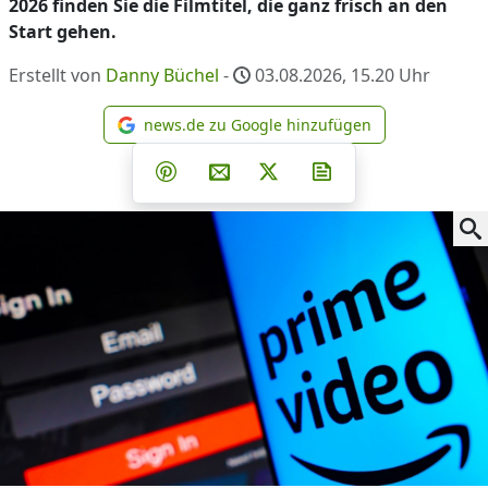
2026 finden Sie die Filmtitel, die ganz frisch an den
Start gehen.
Erstellt von
Danny Büchel
-
03.08.2026, 15.20
Uhr
news.de zu Google hinzufügen
news.de zu Google hinzufüg
Teilen auf Facebook
Teilen auf Whatsapp
Teilen auf Telegram
Teilen auf Pinterest
Per E-Mail teilen
Post auf X
Newsletter abonni