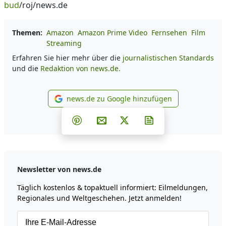
bud
/roj/news.de
Themen:
Amazon
Amazon Prime Video
Fernsehen
Film
Streaming
Erfahren Sie hier mehr über die
journalistischen Standards
und die
Redaktion von news.de.
news.de zu Google hinzufügen
news.de zu Google hinzufüg
Teilen auf Facebook
Teilen auf Whatsapp
Teilen auf Telegram
Teilen auf Pinterest
Per E-Mail teilen
Post auf X
Newsletter abonni
Newsletter von news.de
Täglich kostenlos & topaktuell informiert: Eilmeldungen,
Regionales und Weltgeschehen. Jetzt anmelden!