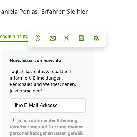
aniela Porras. Erfahren Sie hier
Teilen auf Facebook
Teilen auf Whatsapp
Teilen auf Telegram
Google hinzufügen
Teilen auf Pinterest
Per E-Mail teilen
Post auf X
Newsletter abonniere
RSS
news.de zu Google hinzufügen
Newsletter von news.de
Täglich kostenlos & topaktuell
informiert: Eilmeldungen,
Regionales und Weltgeschehen.
Jetzt anmelden!
Ja, ich stimme der Erhebung,
Verarbeitung und Nutzung meiner
personenbezogenen Daten gemäß