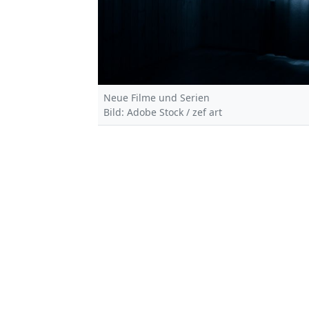
Neue Filme und Serien
Bild: Adobe Stock / zef art