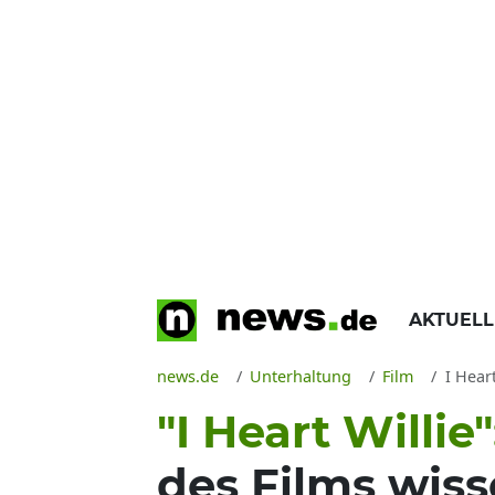
AKTUEL
news.de
Unterhaltung
Film
I Hear
"I Heart Willie"
des Films wiss