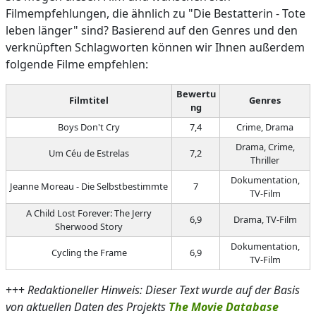
Filmempfehlungen, die ähnlich zu "Die Bestatterin - Tote
leben länger" sind? Basierend auf den Genres und den
verknüpften Schlagworten können wir Ihnen außerdem
folgende Filme empfehlen:
Bewertu
Filmtitel
Genres
ng
Boys Don't Cry
7,4
Crime, Drama
Drama, Crime,
Um Céu de Estrelas
7,2
Thriller
Dokumentation,
Jeanne Moreau - Die Selbstbestimmte
7
TV-Film
A Child Lost Forever: The Jerry
6,9
Drama, TV-Film
Sherwood Story
Dokumentation,
Cycling the Frame
6,9
TV-Film
+++
Redaktioneller Hinweis: Dieser Text wurde auf der Basis
von aktuellen Daten des Projekts
The Movie Database