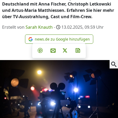
Deutschland mit Anna Fischer, Christoph Letkowski
und Artus-Maria Matthiessen. Erfahren Sie hier mehr
über TV-Ausstrahlung, Cast und Film-Crew.
Erstellt von
Sarah Knauth
-
13.02.2025, 09.59
Uhr
news.de zu Google hinzufügen
news.de zu Google hinzufüg
Teilen auf Facebook
Teilen auf Whatsapp
Teilen auf Telegram
Teilen auf Pinterest
Per E-Mail teilen
Post auf X
Newsletter abonni