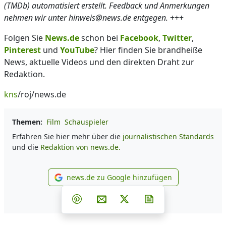
(TMDb) automatisiert erstellt. Feedback und Anmerkungen
nehmen wir unter hinweis@news.de entgegen.
+++
Folgen Sie
News.de
schon bei
Facebook
,
Twitter
,
Pinterest
und
YouTube
? Hier finden Sie brandheiße
News, aktuelle Videos und den direkten Draht zur
Redaktion.
kns
/roj/news.de
Themen:
Film
Schauspieler
Erfahren Sie hier mehr über die
journalistischen Standards
und die
Redaktion von news.de.
news.de zu Google hinzufügen
news.de zu Google hinzufüg
Teilen auf Facebook
Teilen auf Whatsapp
Teilen auf Telegram
Teilen auf Pinterest
Per E-Mail teilen
Post auf X
Newsletter abonni