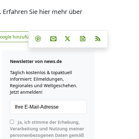
E. Erfahren Sie hier mehr über
Teilen auf Facebook
Teilen auf Whatsapp
Teilen auf Telegram
Google hinzufügen
Teilen auf Pinterest
Per E-Mail teilen
Post auf X
Newsletter abonniere
RSS
news.de zu Google hinzufügen
Newsletter von news.de
Täglich kostenlos & topaktuell
informiert: Eilmeldungen,
Regionales und Weltgeschehen.
Jetzt anmelden!
Ja, ich stimme der Erhebung,
Verarbeitung und Nutzung meiner
personenbezogenen Daten gemäß