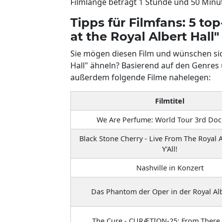
Filmlänge beträgt 1 Stunde und 50 Minu
Tipps für Filmfans: 5 to
at the Royal Albert Hall"
Sie mögen diesen Film und wünschen sich
Hall" ähneln? Basierend auf den Genre
außerdem folgende Filme nahelegen:
Filmtitel
We Are Perfume: World Tour 3rd Do
Black Stone Cherry - Live From The Royal Al
Y'All!
Nashville in Konzert
Das Phantom der Oper in der Royal Alb
The Cure - CURÆTION-25: From There 