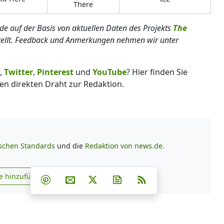
There
rde auf der Basis von aktuellen Daten des Projekts
The
tellt. Feedback und Anmerkungen nehmen wir unter
,
Twitter
,
Pinterest
und
YouTube
? Hier finden Sie
en direkten Draht zur Redaktion.
ischen Standards
und die
Redaktion von news.de.
Teilen auf Facebook
Teilen auf Whatsapp
Teilen auf Telegram
e hinzufügen
Teilen auf Pinterest
Per E-Mail teilen
Post auf X
Newsletter abonnieren
RSS
s.de zu Google hinzufügen