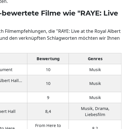
ten.
p-bewertete Filme wie "RAYE: Live
 Filmempfehlungen, die "RAYE: Live at the Royal Albert
s und den verknüpften Schlagworten möchten wir Ihnen
Bewertung
Genres
cument
10
Musik
bert Hall...
10
Musik
9
Musik
Musik, Drama,
ert Hall
8,4
Liebesfilm
From Here to
to Here
8,2