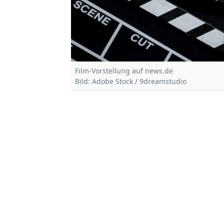
Film-Vorstellung auf news.de
Bild: Adobe Stock / 9dreamstudio