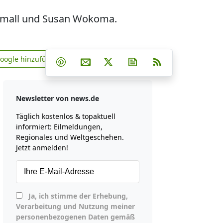
l Small und Susan Wokoma.
Teilen auf Facebook
Teilen auf Whatsapp
Teilen auf Telegram
Google hinzufügen
Teilen auf Pinterest
Per E-Mail teilen
Post auf X
Newsletter abonniere
RSS
news.de zu Google hinzufügen
Newsletter von news.de
Täglich kostenlos & topaktuell
informiert: Eilmeldungen,
Regionales und Weltgeschehen.
Jetzt anmelden!
Ja, ich stimme der Erhebung,
Verarbeitung und Nutzung meiner
personenbezogenen Daten gemäß