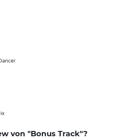
 Dancer
e
ix
ew von "Bonus Track"?