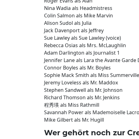
Roger Evans als Alan
Nina Wadia als Headmistress
Colin Salmon als Mike Marvin
Alison Sudol als Julia
Jack Davenport als Jeffrey
Sue Lawley als Sue Lawley (voice)
Rebecca Osias als Mrs. McLaughlin
Adam Darlington als Journalist 1
Jennifer Lane als Lara the Avante Garde
Connor Boyles als Mr. Boyles
Sophie Mack Smith als Miss Summervill
Jeremy Loveless als Mr. Maddox
Stephen Sandwell als Mr. Johnson
Richard Thomson als Mr. Jenkins
程秀瑛 als Miss Rathmill
Savannah Power als Mademoiselle Lacro
Mike Gilbert als Mr. Hugill
Wer gehört noch zur Cr