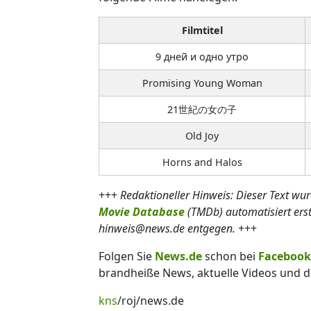
Filmtitel
9 дней и одно утро
Promising Young Woman
21世紀の女の子
Old Joy
Horns and Halos
+++
Redaktioneller Hinweis: Dieser Text wu
Movie Database
(TMDb) automatisiert ers
hinweis@news.de entgegen.
+++
Folgen Sie
News.de
schon bei
Facebook
brandheiße News, aktuelle Videos und d
kns
/roj/news.de