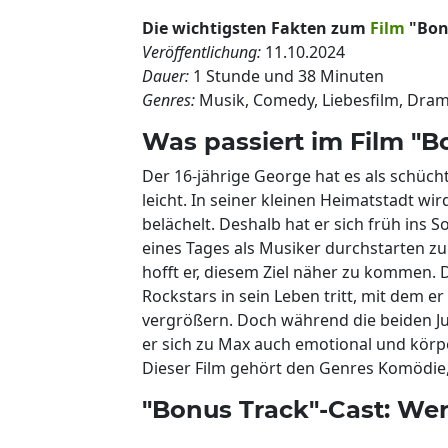
Die wichtigsten Fakten zum
Film
"Bonu
Veröffentlichung:
11.10.2024
Dauer:
1 Stunde und 38 Minuten
Genres:
Musik, Comedy, Liebesfilm, Dra
Was passiert im Film "B
Der 16-jährige George hat es als schüc
leicht. In seiner kleinen Heimatstadt w
belächelt. Deshalb hat er sich früh ins
eines Tages als Musiker durchstarten z
hofft er, diesem Ziel näher zu kommen.
Rockstars in sein Leben tritt, mit dem e
vergrößern. Doch während die beiden J
er sich zu Max auch emotional und körpe
Dieser Film gehört den Genres Komödie,
"Bonus Track"-Cast: Wer