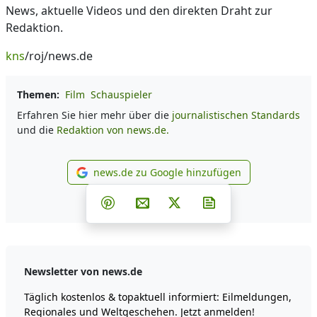
News, aktuelle Videos und den direkten Draht zur
Redaktion.
kns
/roj/news.de
Themen:
Film
Schauspieler
Erfahren Sie hier mehr über die
journalistischen Standards
und die
Redaktion von news.de.
news.de zu Google hinzufügen
news.de zu Google hinzufüg
Teilen auf Facebook
Teilen auf Whatsapp
Teilen auf Telegram
Teilen auf Pinterest
Per E-Mail teilen
Post auf X
Newsletter abonni
Newsletter von news.de
Täglich kostenlos & topaktuell informiert: Eilmeldungen,
Regionales und Weltgeschehen. Jetzt anmelden!