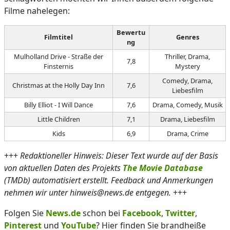
Filme nahelegen:
Bewertu
Filmtitel
Genres
ng
Mulholland Drive - Straße der
Thriller, Drama,
7,8
Finsternis
Mystery
Comedy, Drama,
Christmas at the Holly Day Inn
7,6
Liebesfilm
Billy Elliot - I Will Dance
7,6
Drama, Comedy, Musik
Little Children
7,1
Drama, Liebesfilm
Kids
6,9
Drama, Crime
+++
Redaktioneller Hinweis: Dieser Text wurde auf der Basis
von aktuellen Daten des Projekts
The Movie Database
(TMDb) automatisiert erstellt. Feedback und Anmerkungen
nehmen wir unter hinweis@news.de entgegen.
+++
Folgen Sie
News.de
schon bei
Facebook
,
Twitter
,
Pinterest
und
YouTube
? Hier finden Sie brandheiße