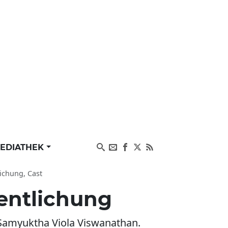
EDIATHEK
ichung, Cast
fentlichung
d Samyuktha Viola Viswanathan.