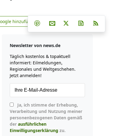
Teilen auf Facebook
Teilen auf Whatsapp
Teilen auf Telegram
Google hinzufügen
Teilen auf Pinterest
Per E-Mail teilen
Post auf X
Newsletter abonniere
RSS
news.de zu Google hinzufügen
Newsletter von news.de
Täglich kostenlos & topaktuell
informiert: Eilmeldungen,
Regionales und Weltgeschehen.
Jetzt anmelden!
Ja, ich stimme der Erhebung,
Verarbeitung und Nutzung meiner
personenbezogenen Daten gemäß
der
ausführlichen
Einwilligungserklärung
zu.