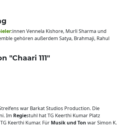
ng
ieler
:innen Vennela Kishore, Murli Sharma und
emble gehören außerdem Satya, Brahmaji, Rahul
 "Chaari 111"
Streifens war Barkat Studios Production. Die
ni. Im
Regie
stuhl hat TG Keerthi Kumar Platz
TG Keerthi Kumar. Für
Musik und Ton
war Simon K.