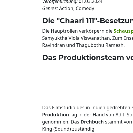
Veröffentlichung:
01.03.2024
Genres:
Action, Comedy
Die "Chaari 111"-Besetzu
Die Hauptrollen verkörpern die
Schausp
Samyuktha Viola Viswanathan. Zum Ens
Ravindran und Thagubothu Ramesh.
Das Produktionsteam von
Das Filmstudio des in Indien gedrehten 
Produktion
lag in der Hand von Aditi So
genommen. Das
Drehbuch
stammt von 
King (Sound) zuständig.