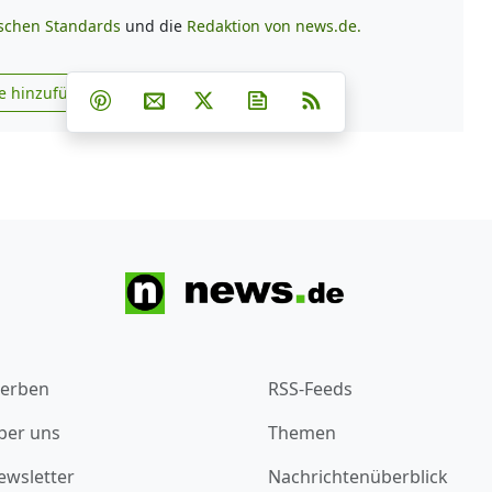
ischen Standards
und die
Redaktion von news.de.
Teilen auf Facebook
Teilen auf Whatsapp
Teilen auf Telegram
e hinzufügen
Teilen auf Pinterest
Per E-Mail teilen
Post auf X
Newsletter abonnieren
RSS
s.de zu Google hinzufügen
erben
RSS-Feeds
ber uns
Themen
ewsletter
Nachrichtenüberblick