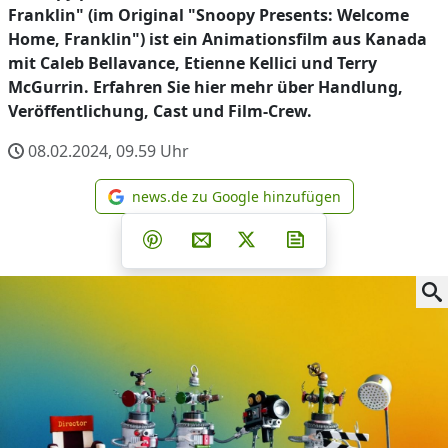
Franklin" (im Original "Snoopy Presents: Welcome
Home, Franklin") ist ein Animationsfilm aus Kanada
mit Caleb Bellavance, Etienne Kellici und Terry
McGurrin. Erfahren Sie hier mehr über Handlung,
Veröffentlichung, Cast und Film-Crew.
08.02.2024, 09.59
Uhr
news.de zu Google hinzufügen
news.de zu Google hinzufüg
Teilen auf Facebook
Teilen auf Whatsapp
Teilen auf Telegram
Teilen auf Pinterest
Per E-Mail teilen
Post auf X
Newsletter abonni