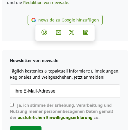
und die
Redaktion von news.de.
news.de zu Google hinzufügen
news.de zu Google hinzufüg
Teilen auf Facebook
Teilen auf Whatsapp
Teilen auf Telegram
Teilen auf Pinterest
Per E-Mail teilen
Post auf X
Newsletter abonni
Newsletter von news.de
Täglich kostenlos & topaktuell informiert: Eilmeldungen,
Regionales und Weltgeschehen. Jetzt anmelden!
Ja, ich stimme der Erhebung, Verarbeitung und
Nutzung meiner personenbezogenen Daten gemäß
der
ausführlichen Einwilligungserklärung
zu.