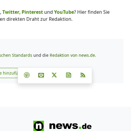
,
Twitter
,
Pinterest
und
YouTube
? Hier finden Sie
en direkten Draht zur Redaktion.
ischen Standards
und die
Redaktion von news.de.
Teilen auf Facebook
Teilen auf Whatsapp
Teilen auf Telegram
e hinzufügen
Teilen auf Pinterest
Per E-Mail teilen
Post auf X
Newsletter abonnieren
RSS
s.de zu Google hinzufügen