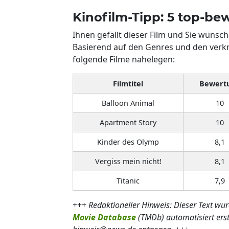
Kinofilm-Tipp: 5 top-bew
Ihnen gefällt dieser Film und Sie wünsc
Basierend auf den Genres und den ver
folgende Filme nahelegen:
Filmtitel
Bewert
Balloon Animal
10
Apartment Story
10
Kinder des Olymp
8,1
Vergiss mein nicht!
8,1
Titanic
7,9
+++
Redaktioneller Hinweis: Dieser Text wu
Movie Database
(TMDb) automatisiert ers