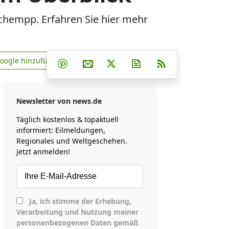
Schempp. Erfahren Sie hier mehr
Teilen auf Facebook
Teilen auf Whatsapp
Teilen auf Telegram
Google hinzufügen
Teilen auf Pinterest
Per E-Mail teilen
Post auf X
Newsletter abonniere
RSS
news.de zu Google hinzufügen
Newsletter von news.de
Täglich kostenlos & topaktuell
informiert: Eilmeldungen,
Regionales und Weltgeschehen.
Jetzt anmelden!
Ja, ich stimme der Erhebung,
Verarbeitung und Nutzung meiner
personenbezogenen Daten gemäß