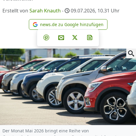
Erstellt von
Sarah Knauth
-
09.07.2026, 10.31
Uhr
news.de zu Google hinzufügen
news.de zu Google hinzufüg
Teilen auf Facebook
Teilen auf Whatsapp
Teilen auf Telegram
Teilen auf Pinterest
Per E-Mail teilen
Post auf X
Newsletter abonni
Der Monat Mai 2026 bringt eine Reihe von