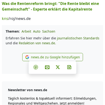
Was die Rentenreform bringt: "Die Rente bleibt eine
Gemeinschaft" - Experte erklärt die Kapitalrente
kns
/roj/news.de
Themen:
Arbeit
Auto
Sachsen
Erfahren Sie hier mehr über die
journalistischen Standards
und die
Redaktion von news.de.
news.de zu Google hinzufügen
news.de zu Google hinzufüg
Teilen auf Facebook
Teilen auf Whatsapp
Teilen auf Telegram
Teilen auf Pinterest
Per E-Mail teilen
Post auf X
Newsletter abonni
Newsletter von news.de
Täglich kostenlos & topaktuell informiert: Eilmeldungen,
Regionales und Weltgeschehen. Jetzt anmelden!