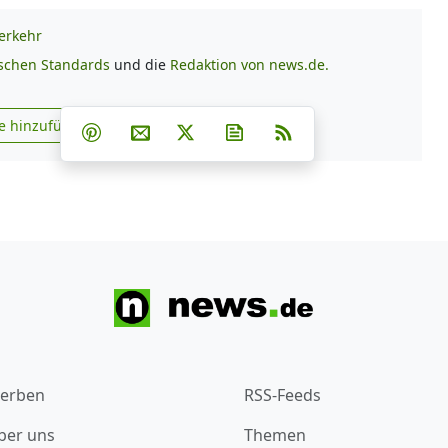
erkehr
ischen Standards
und die
Redaktion von news.de.
Teilen auf Facebook
Teilen auf Whatsapp
Teilen auf Telegram
e hinzufügen
Teilen auf Pinterest
Per E-Mail teilen
Post auf X
Newsletter abonnieren
RSS
s.de zu Google hinzufügen
erben
RSS-Feeds
ber uns
Themen