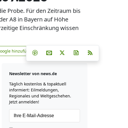
die Probe. Für den Zeitraum bis
 der A8 in Bayern auf Höhe
erzeitige Einschränkung wissen
Teilen auf Facebook
Teilen auf Whatsapp
Teilen auf Telegram
Google hinzufügen
Teilen auf Pinterest
Per E-Mail teilen
Post auf X
Newsletter abonniere
RSS
news.de zu Google hinzufügen
Newsletter von news.de
Täglich kostenlos & topaktuell
informiert: Eilmeldungen,
Regionales und Weltgeschehen.
Jetzt anmelden!