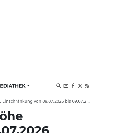
EDIATHEK
m Verkehr, Staugefahr in Raubling PLZ 83064, Pfraundorf, Redenfelden auf A8
Höhe
.07.2026