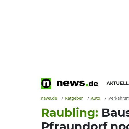
AKTUEL
news.de
Ratgeber
Auto
Verkehrsmeldung Ra
Raubling:
Baus
Pfraundorf no