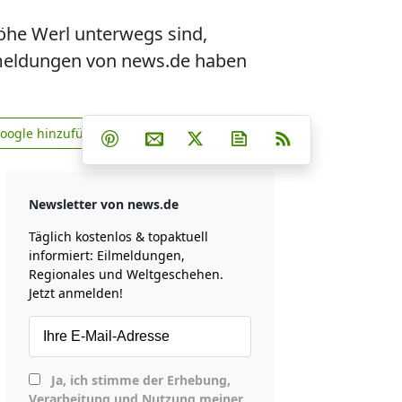
Höhe Werl unterwegs sind,
smeldungen von news.de haben
Teilen auf Facebook
Teilen auf Whatsapp
Teilen auf Telegram
Google hinzufügen
Teilen auf Pinterest
Per E-Mail teilen
Post auf X
Newsletter abonniere
RSS
news.de zu Google hinzufügen
Newsletter von news.de
Täglich kostenlos & topaktuell
informiert: Eilmeldungen,
Regionales und Weltgeschehen.
Jetzt anmelden!
Ja, ich stimme der Erhebung,
Verarbeitung und Nutzung meiner