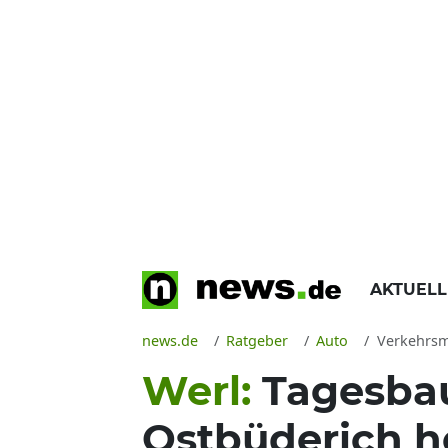
AKTUEL
news.de
Ratgeber
Auto
Verkehrsmeldun
Werl:
Tagesbau
Ostbüderich h