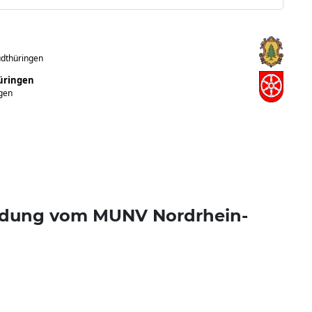
üdthüringen
hüringen
ngen
eldung vom MUNV Nordrhein-