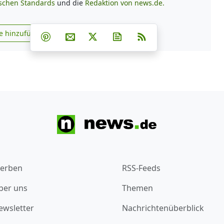
ischen Standards
und die
Redaktion von news.de.
Teilen auf Facebook
Teilen auf Whatsapp
Teilen auf Telegram
e hinzufügen
Teilen auf Pinterest
Per E-Mail teilen
Post auf X
Newsletter abonnieren
RSS
s.de zu Google hinzufügen
erben
RSS-Feeds
ber uns
Themen
ewsletter
Nachrichtenüberblick