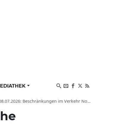
EDIATHEK
kehr Nordrhein-Westfalen, Staugefahr in Ostbüderich auf A44
ahe