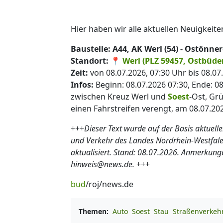
Hier haben wir alle aktuellen Neuigkeiten
Baustelle: A44, AK Werl (54) - Ostönn
Standort:
📍
Werl (PLZ 59457, Ostbüder
Zeit:
von 08.07.2026, 07:30 Uhr bis 08.07
Infos:
Beginn: 08.07.2026 07:30, Ende: 0
zwischen Kreuz Werl und
Soest
-Ost, Gr
einen Fahrstreifen verengt, am 08.07.20
+++
Dieser Text wurde auf der Basis aktuell
und Verkehr des Landes Nordrhein-Westfale
aktualisiert. Stand: 08.07.2026. Anmerkung
hinweis@news.de.
+++
bud
/roj/news.de
Themen:
Auto
Soest
Stau
Straßenverkeh