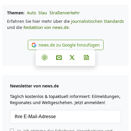
Themen:
Auto
Stau
Straßenverkehr
Erfahren Sie hier mehr über die
journalistischen Standards
und die
Redaktion von news.de.
news.de zu Google hinzufügen
news.de zu Google hinzufüg
Teilen auf Facebook
Teilen auf Whatsapp
Teilen auf Telegram
Teilen auf Pinterest
Per E-Mail teilen
Post auf X
Newsletter abonni
Newsletter von news.de
Täglich kostenlos & topaktuell informiert: Eilmeldungen,
Regionales und Weltgeschehen. Jetzt anmelden!
Ja, ich stimme der Erhebung, Verarbeitung und