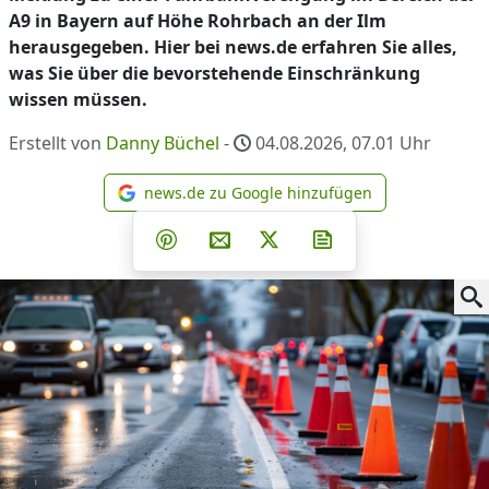
A9 in Bayern auf Höhe Rohrbach an der Ilm
herausgegeben. Hier bei news.de erfahren Sie alles,
was Sie über die bevorstehende Einschränkung
wissen müssen.
Erstellt von
Danny Büchel
-
04.08.2026, 07.01
Uhr
news.de zu Google hinzufügen
news.de zu Google hinzufüg
Teilen auf Facebook
Teilen auf Whatsapp
Teilen auf Telegram
Teilen auf Pinterest
Per E-Mail teilen
Post auf X
Newsletter abonni