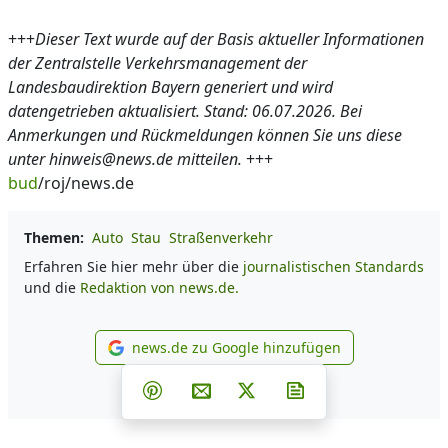
+++
Dieser Text wurde auf der Basis aktueller Informationen
der Zentralstelle Verkehrsmanagement der
Landesbaudirektion Bayern generiert und wird
datengetrieben aktualisiert. Stand: 06.07.2026. Bei
Anmerkungen und Rückmeldungen können Sie uns diese
unter hinweis@news.de mitteilen.
+++
bud
/roj/news.de
Themen:
Auto
Stau
Straßenverkehr
Erfahren Sie hier mehr über die
journalistischen Standards
und die
Redaktion von news.de.
news.de zu Google hinzufügen
news.de zu Google hinzufüg
Teilen auf Facebook
Teilen auf Whatsapp
Teilen auf Telegram
Teilen auf Pinterest
Per E-Mail teilen
Post auf X
Newsletter abonni