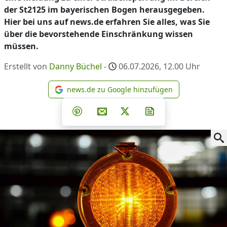
der St2125 im bayerischen Bogen herausgegeben.
Hier bei uns auf news.de erfahren Sie alles, was Sie
über die bevorstehende Einschränkung wissen
müssen.
Erstellt von
Danny Büchel
-
06.07.2026, 12.00
Uhr
news.de zu Google hinzufügen
news.de zu Google hinzufüg
Teilen auf Facebook
Teilen auf Whatsapp
Teilen auf Telegram
Teilen auf Pinterest
Per E-Mail teilen
Post auf X
Newsletter abonni