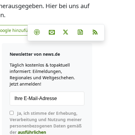
herausgegeben. Hier bei uns auf
n.
Teilen auf Facebook
Teilen auf Whatsapp
Teilen auf Telegram
Google hinzufügen
Teilen auf Pinterest
Per E-Mail teilen
Post auf X
Newsletter abonniere
RSS
news.de zu Google hinzufügen
Newsletter von news.de
Täglich kostenlos & topaktuell
informiert: Eilmeldungen,
Regionales und Weltgeschehen.
Jetzt anmelden!
Ja, ich stimme der Erhebung,
Verarbeitung und Nutzung meiner
personenbezogenen Daten gemäß
der
ausführlichen