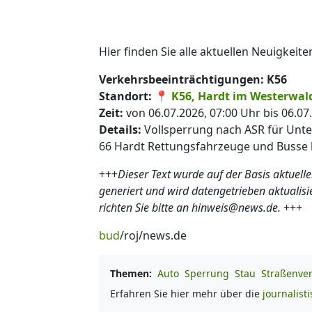
Hier finden Sie alle aktuellen Neuigkeite
Verkehrsbeeinträchtigungen: K56
Standort:
📍
K56, Hardt im Westerwald
Zeit:
von 06.07.2026, 07:00 Uhr bis 06.07
Details:
Vollsperrung nach ASR für Unter
66 Hardt Rettungsfahrzeuge und Busse l
+++
Dieser Text wurde auf der Basis aktuell
generiert und wird datengetrieben aktuali
richten Sie bitte an hinweis@news.de.
+++
bud
/roj/news.de
Themen:
Auto
Sperrung
Stau
Straßenve
Erfahren Sie hier mehr über die
journalist