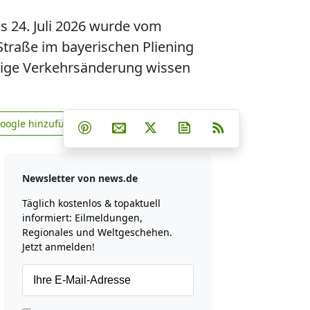
s 24. Juli 2026 wurde vom
traße im bayerischen Pliening
utige Verkehrsänderung wissen
Teilen auf Facebook
Teilen auf Whatsapp
Teilen auf Telegram
Google hinzufügen
Teilen auf Pinterest
Per E-Mail teilen
Post auf X
Newsletter abonniere
RSS
news.de zu Google hinzufügen
Newsletter von news.de
Täglich kostenlos & topaktuell
informiert: Eilmeldungen,
Regionales und Weltgeschehen.
Jetzt anmelden!