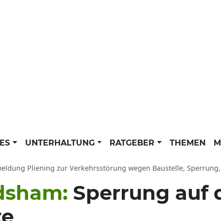
LES
UNTERHALTUNG
RATGEBER
THEMEN
M
iening zur Verkehrsstörung wegen Baustelle, Sperrung, Einschränkung von 13.07.2026 bis 24.07.2026: Beschränkungen im V
ndsham:
Sperrung auf
te