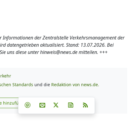
ler Informationen der Zentralstelle Verkehrsmanagement der
d datengetrieben aktualisiert. Stand: 13.07.2026. Bei
 uns diese unter hinweis@news.de mitteilen.
+++
rkehr
ischen Standards
und die
Redaktion von news.de.
Teilen auf Facebook
Teilen auf Whatsapp
Teilen auf Telegram
e hinzufügen
Teilen auf Pinterest
Per E-Mail teilen
Post auf X
Newsletter abonnieren
RSS
s.de zu Google hinzufügen