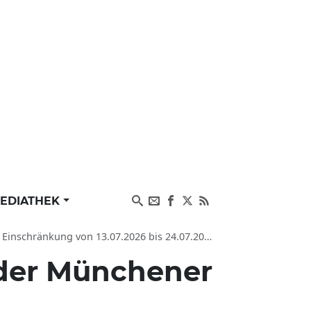
EDIATHEK
erkehr, Staugefahr in Pliening PLZ 85652 auf St2082, auf der Münchener Straße
 der Münchener