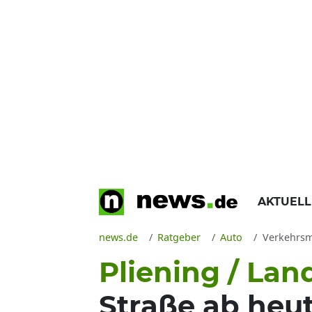
AKTUEL
news.de
Ratgeber
Auto
Verkehrsmeldung Pl
Pliening / La
Straße ab heu