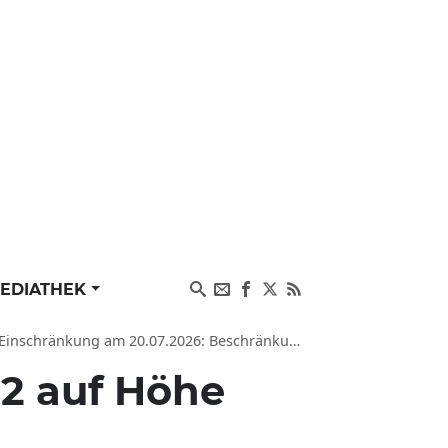
EDIATHEK
ehr, Staugefahr in Pegnitz PLZ 91257, Neudorf auf B2, B85, auf der B2
2 auf Höhe