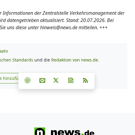
ler Informationen der Zentralstelle Verkehrsmanagement der
d datengetrieben aktualisiert. Stand: 20.07.2026. Bei
 uns diese unter hinweis@news.de mitteilen.
+++
kehr
ischen Standards
und die
Redaktion von news.de.
Teilen auf Facebook
Teilen auf Whatsapp
Teilen auf Telegram
e hinzufügen
Teilen auf Pinterest
Per E-Mail teilen
Post auf X
Newsletter abonnieren
RSS
s.de zu Google hinzufügen