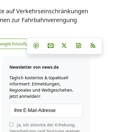
eute auf Verkehrseinschränkungen
ionen zur Fahrbahnverengung
Teilen auf Facebook
Teilen auf Whatsapp
Teilen auf Telegram
Google hinzufügen
Teilen auf Pinterest
Per E-Mail teilen
Post auf X
Newsletter abonniere
RSS
news.de zu Google hinzufügen
Newsletter von news.de
Täglich kostenlos & topaktuell
informiert: Eilmeldungen,
Regionales und Weltgeschehen.
Jetzt anmelden!
Ja, ich stimme der Erhebung,
Verarbeitung und Nutzung meiner