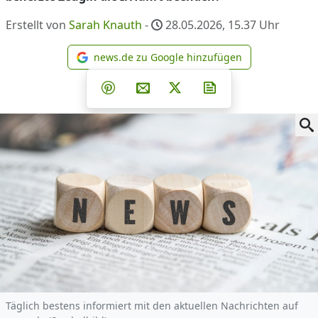
Erstellt von
Sarah Knauth
-
28.05.2026, 15.37
Uhr
news.de zu Google hinzufügen
news.de zu Google hinzufüg
Teilen auf Facebook
Teilen auf Whatsapp
Teilen auf Telegram
Teilen auf Pinterest
Per E-Mail teilen
Post auf X
Newsletter abonni
Täglich bestens informiert mit den aktuellen Nachrichten auf