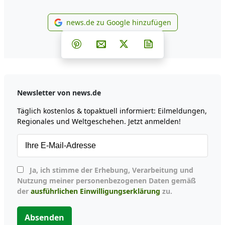
news.de zu Google hinzufügen
news.de zu Google hinzufüg
Teilen auf Facebook
Teilen auf Whatsapp
Teilen auf Telegram
Teilen auf Pinterest
Per E-Mail teilen
Post auf X
Newsletter abonni
Newsletter von news.de
Täglich kostenlos & topaktuell informiert: Eilmeldungen,
Regionales und Weltgeschehen. Jetzt anmelden!
Ja, ich stimme der Erhebung, Verarbeitung und
Nutzung meiner personenbezogenen Daten gemäß
der
ausführlichen Einwilligungserklärung
zu.
Absenden