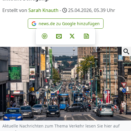
Erstellt von
Sarah Knauth
-
25.04.2026, 05.39
Uhr
news.de zu Google hinzufügen
news.de zu Google hinzufüg
Teilen auf Facebook
Teilen auf Whatsapp
Teilen auf Telegram
Teilen auf Pinterest
Per E-Mail teilen
Post auf X
Newsletter abonni
Aktuelle Nachrichten zum Thema Verkehr lesen Sie hier auf