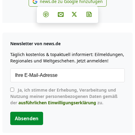
news.de zu Google hinzufügen
news.de zu Google hinzufüg
Teilen auf Facebook
Teilen auf Whatsapp
Teilen auf Telegram
Teilen auf Pinterest
Per E-Mail teilen
Post auf X
Newsletter abonni
Newsletter von news.de
Täglich kostenlos & topaktuell informiert: Eilmeldungen,
Regionales und Weltgeschehen. Jetzt anmelden!
Ja, ich stimme der Erhebung, Verarbeitung und
Nutzung meiner personenbezogenen Daten gemäß
der
ausführlichen Einwilligungserklärung
zu.
Absenden