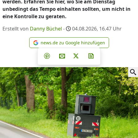
werden. Erfahren Sie hier, wo Sie am Dienstag
unbedingt das Tempo einhalten sollten, um nicht in
eine Kontrolle zu geraten.
Erstellt von
Danny Büchel
-
04.08.2026, 16.47
Uhr
news.de zu Google hinzufügen
news.de zu Google hinzufüg
Teilen auf Facebook
Teilen auf Whatsapp
Teilen auf Telegram
Teilen auf Pinterest
Per E-Mail teilen
Post auf X
Newsletter abonni