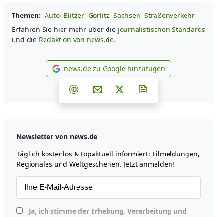
Themen:
Auto
Blitzer
Görlitz
Sachsen
Straßenverkehr
Erfahren Sie hier mehr über die
journalistischen Standards
und die
Redaktion von news.de.
news.de zu Google hinzufügen
news.de zu Google hinzufüg
Teilen auf Facebook
Teilen auf Whatsapp
Teilen auf Telegram
Teilen auf Pinterest
Per E-Mail teilen
Post auf X
Newsletter abonni
Newsletter von news.de
Täglich kostenlos & topaktuell informiert: Eilmeldungen,
Regionales und Weltgeschehen. Jetzt anmelden!
Ja, ich stimme der Erhebung, Verarbeitung und