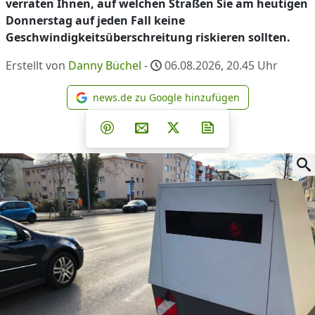
verraten Ihnen, auf welchen Straßen Sie am heutigen
Donnerstag auf jeden Fall keine
Geschwindigkeitsüberschreitung riskieren sollten.
Erstellt von
Danny Büchel
-
06.08.2026, 20.45
Uhr
news.de zu Google hinzufügen
news.de zu Google hinzufüg
Teilen auf Facebook
Teilen auf Whatsapp
Teilen auf Telegram
Teilen auf Pinterest
Per E-Mail teilen
Post auf X
Newsletter abonni