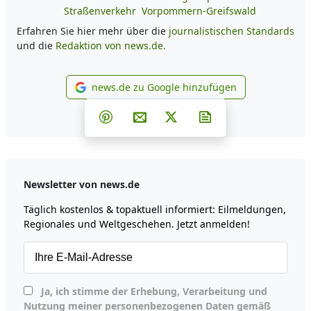
Straßenverkehr
Vorpommern-Greifswald
Erfahren Sie hier mehr über die
journalistischen Standards
und die
Redaktion von news.de.
news.de zu Google hinzufügen
news.de zu Google hinzufüg
Teilen auf Facebook
Teilen auf Whatsapp
Teilen auf Telegram
Teilen auf Pinterest
Per E-Mail teilen
Post auf X
Newsletter abonni
Newsletter von news.de
Täglich kostenlos & topaktuell informiert: Eilmeldungen,
Regionales und Weltgeschehen. Jetzt anmelden!
Ja, ich stimme der Erhebung, Verarbeitung und
Nutzung meiner personenbezogenen Daten gemäß