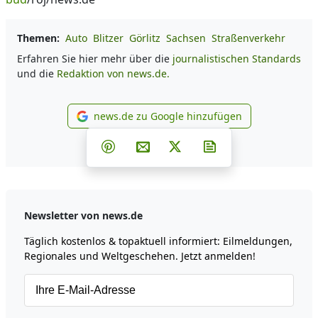
Themen:
Auto
Blitzer
Görlitz
Sachsen
Straßenverkehr
Erfahren Sie hier mehr über die
journalistischen Standards
und die
Redaktion von news.de.
news.de zu Google hinzufügen
news.de zu Google hinzufüg
Teilen auf Facebook
Teilen auf Whatsapp
Teilen auf Telegram
Teilen auf Pinterest
Per E-Mail teilen
Post auf X
Newsletter abonni
Newsletter von news.de
Täglich kostenlos & topaktuell informiert: Eilmeldungen,
Regionales und Weltgeschehen. Jetzt anmelden!