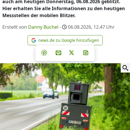
auch am heutigen Donnerstag, 06.08.2026 geblitzt.
Hier erhalten Sie alle Informationen zu den heutigen
Messstellen der mobilen Blitzer.
Erstellt von
Danny Büchel
-
06.08.2026, 12.47
Uhr
news.de zu Google hinzufügen
news.de zu Google hinzufüg
Teilen auf Facebook
Teilen auf Whatsapp
Teilen auf Telegram
Teilen auf Pinterest
Per E-Mail teilen
Post auf X
Newsletter abonni