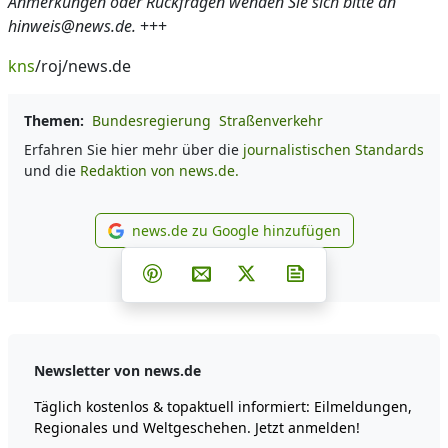
Anmerkungen oder Rückfragen wenden Sie sich bitte an
hinweis@news.de.
+++
kns
/roj/news.de
Themen:
Bundesregierung
Straßenverkehr
Erfahren Sie hier mehr über die
journalistischen Standards
und die
Redaktion von news.de.
news.de zu Google hinzufügen
news.de zu Google hinzufüg
Teilen auf Facebook
Teilen auf Whatsapp
Teilen auf Telegram
Teilen auf Pinterest
Per E-Mail teilen
Post auf X
Newsletter abonni
Newsletter von news.de
Täglich kostenlos & topaktuell informiert: Eilmeldungen,
Regionales und Weltgeschehen. Jetzt anmelden!