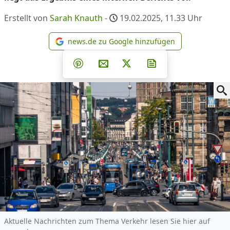
Erstellt von
Sarah Knauth
-
19.02.2025, 11.33
Uhr
news.de zu Google hinzufügen
news.de zu Google hinzufüg
Teilen auf Facebook
Teilen auf Whatsapp
Teilen auf Telegram
Teilen auf Pinterest
Per E-Mail teilen
Post auf X
Newsletter abonni
Aktuelle Nachrichten zum Thema Verkehr lesen Sie hier auf