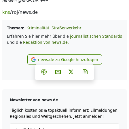
hinweis@news.de.
+++
kns
/roj/news.de
Themen:
Kriminalität
Straßenverkehr
Erfahren Sie hier mehr über die
journalistischen Standards
und die
Redaktion von news.de.
news.de zu Google hinzufügen
news.de zu Google hinzufüg
Teilen auf Facebook
Teilen auf Whatsapp
Teilen auf Telegram
Teilen auf Pinterest
Per E-Mail teilen
Post auf X
Newsletter abonni
Newsletter von news.de
Täglich kostenlos & topaktuell informiert: Eilmeldungen,
Regionales und Weltgeschehen. Jetzt anmelden!