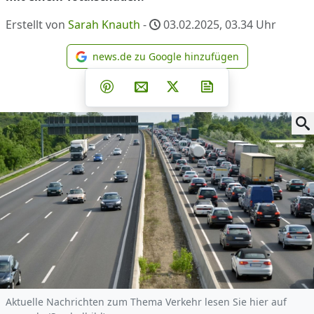
Erstellt von
Sarah Knauth
-
03.02.2025, 03.34
Uhr
news.de zu Google hinzufügen
news.de zu Google hinzufüg
Teilen auf Facebook
Teilen auf Whatsapp
Teilen auf Telegram
Teilen auf Pinterest
Per E-Mail teilen
Post auf X
Newsletter abonni
Aktuelle Nachrichten zum Thema Verkehr lesen Sie hier auf