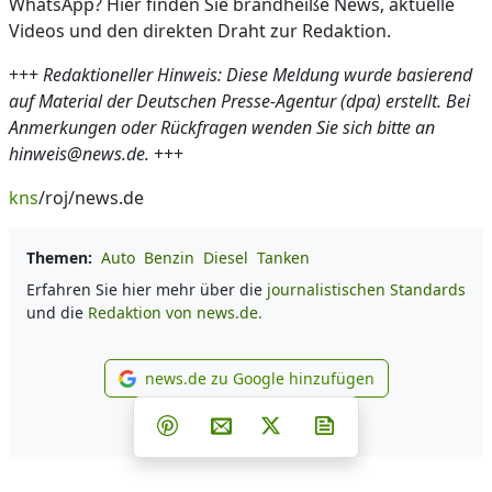
WhatsApp? Hier finden Sie brandheiße News, aktuelle
Videos und den direkten Draht zur Redaktion.
+++
Redaktioneller Hinweis: Diese Meldung wurde basierend
auf Material der Deutschen Presse-Agentur (dpa) erstellt. Bei
Anmerkungen oder Rückfragen wenden Sie sich bitte an
hinweis@news.de.
+++
kns
/roj/news.de
Themen:
Auto
Benzin
Diesel
Tanken
Erfahren Sie hier mehr über die
journalistischen Standards
und die
Redaktion von news.de.
news.de zu Google hinzufügen
news.de zu Google hinzufüg
Teilen auf Facebook
Teilen auf Whatsapp
Teilen auf Telegram
Teilen auf Pinterest
Per E-Mail teilen
Post auf X
Newsletter abonni