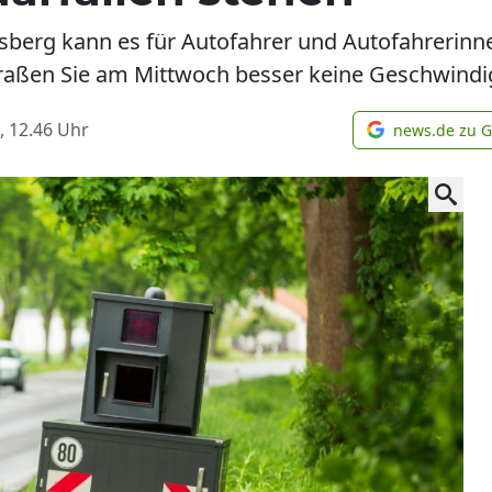
dsberg kann es für Autofahrer und Autofahrerinn
raßen Sie am Mittwoch besser keine Geschwindigk
, 12.46
Uhr
news.de zu 