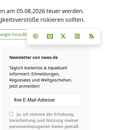
en am 05.08.2026 teuer werden.
eitsverstöße riskieren sollten.
Teilen auf Facebook
Teilen auf Whatsapp
Teilen auf Telegram
Google hinzufügen
Teilen auf Pinterest
Per E-Mail teilen
Post auf X
Newsletter abonniere
RSS
news.de zu Google hinzufügen
Newsletter von news.de
Täglich kostenlos & topaktuell
informiert: Eilmeldungen,
Regionales und Weltgeschehen.
Jetzt anmelden!
Ja, ich stimme der Erhebung,
Verarbeitung und Nutzung meiner
personenbezogenen Daten gemäß