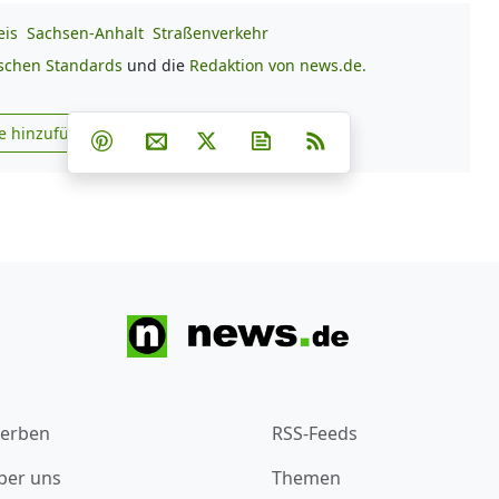
eis
Sachsen-Anhalt
Straßenverkehr
ischen Standards
und die
Redaktion von news.de.
Teilen auf Facebook
Teilen auf Whatsapp
Teilen auf Telegram
e hinzufügen
Teilen auf Pinterest
Per E-Mail teilen
Post auf X
Newsletter abonnieren
RSS
s.de zu Google hinzufügen
erben
RSS-Feeds
ber uns
Themen