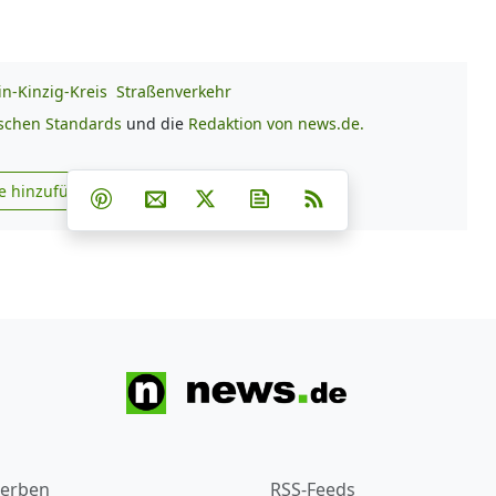
n-Kinzig-Kreis
Straßenverkehr
ischen Standards
und die
Redaktion von news.de.
Teilen auf Facebook
Teilen auf Whatsapp
Teilen auf Telegram
e hinzufügen
Teilen auf Pinterest
Per E-Mail teilen
Post auf X
Newsletter abonnieren
RSS
s.de zu Google hinzufügen
erben
RSS-Feeds