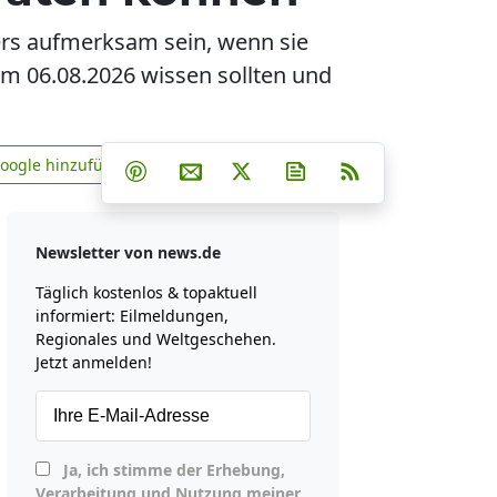
ers aufmerksam sein, wenn sie
 am 06.08.2026 wissen sollten und
Teilen auf Facebook
Teilen auf Whatsapp
Teilen auf Telegram
Google hinzufügen
Teilen auf Pinterest
Per E-Mail teilen
Post auf X
Newsletter abonniere
RSS
news.de zu Google hinzufügen
Newsletter von news.de
Täglich kostenlos & topaktuell
informiert: Eilmeldungen,
Regionales und Weltgeschehen.
Jetzt anmelden!
Ja, ich stimme der Erhebung,
Verarbeitung und Nutzung meiner