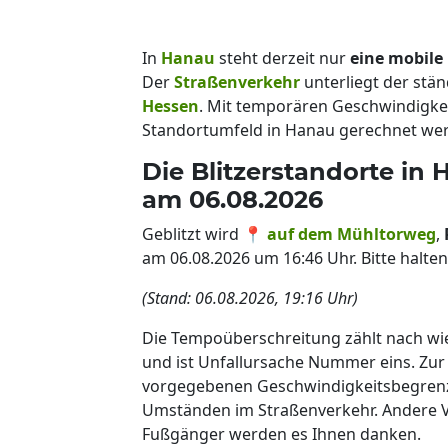
In
Hanau
steht derzeit nur
eine mobile
Der
Straßenverkehr
unterliegt der stä
Hessen
. Mit temporären Geschwindig
Standortumfeld in Hanau gerechnet we
Die Blitzerstandorte in 
am 06.08.2026
Geblitzt wird 📍
auf dem Mühltorweg
,
am 06.08.2026 um 16:46 Uhr. Bitte halte
(Stand: 06.08.2026, 19:16 Uhr)
Die Tempoüberschreitung zählt nach wi
und ist Unfallursache Nummer eins. Zur S
vorgegebenen Geschwindigkeitsbegrenzu
Umständen im Straßenverkehr. Andere V
Fußgänger werden es Ihnen danken.