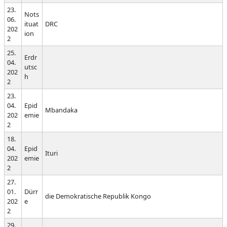
23.
Nots
06.
ituat
DRC
202
ion
2
25.
Erdr
04.
utsc
202
h
2
23.
04.
Epid
Mbandaka
202
emie
2
18.
04.
Epid
Ituri
202
emie
2
27.
01.
Dürr
die Demokratische Republik Kongo
202
e
2
29.