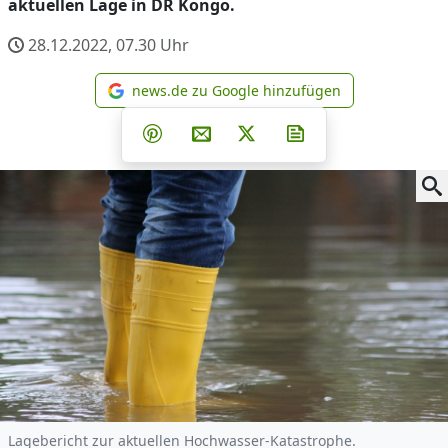
aktuellen Lage in DR Kongo.
28.12.2022, 07.30
Uhr
news.de zu Google hinzufügen
news.de zu Google hinzufüg
Teilen auf Facebook
Teilen auf Whatsapp
Teilen auf Telegram
Teilen auf Pinterest
Per E-Mail teilen
Post auf X
Newsletter abonni
Lagebericht zur aktuellen Hochwasser-Katastrophe.