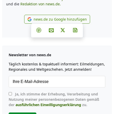
und die
Redaktion von news.de.
news.de zu Google hinzufügen
news.de zu Google hinzufüg
Teilen auf Facebook
Teilen auf Whatsapp
Teilen auf Telegram
Teilen auf Pinterest
Per E-Mail teilen
Post auf X
Newsletter abonni
Newsletter von news.de
Täglich kostenlos & topaktuell informiert: Eilmeldungen,
Regionales und Weltgeschehen. Jetzt anmelden!
Ja, ich stimme der Erhebung, Verarbeitung und
Nutzung meiner personenbezogenen Daten gemäß
der
ausführlichen Einwilligungserklärung
zu.