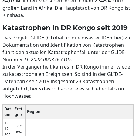
84,07 Millionen Menschen leben in dem 2.345.410 km²
großen Land in Afrika. Die Hauptstadt von DR Kongo ist
Kinshasa.
Katastrophen in DR Kongo seit 2019
Das Projekt GLIDE (GLobal unique disaster IDEntfier) zur
Dokumentation und Identifikation von Katastrophen
führt den aktuellen Katastrophenfall unter der GLIDE-
Nummer
FL-2022-000376-COD
.
In der Vergangenheit kam es in DR Kongo immer wieder
zu katastrophalen Ereignissen. So sind in der GLIDE-
Datenbank seit 2019 insgesamt 23 Katastrophen
aufgeführt, bei 5 davon handelte es sich ebenfalls um
Hochwasser.
Dat
Erei
Region
um
gnis
13.
Hoc
12.
hwa
202