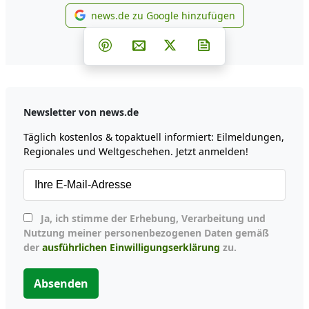
news.de zu Google hinzufügen
news.de zu Google hinzufüg
Teilen auf Facebook
Teilen auf Whatsapp
Teilen auf Telegram
Teilen auf Pinterest
Per E-Mail teilen
Post auf X
Newsletter abonni
Newsletter von news.de
Täglich kostenlos & topaktuell informiert: Eilmeldungen,
Regionales und Weltgeschehen. Jetzt anmelden!
Ja, ich stimme der Erhebung, Verarbeitung und
Nutzung meiner personenbezogenen Daten gemäß
der
ausführlichen Einwilligungserklärung
zu.
Absenden