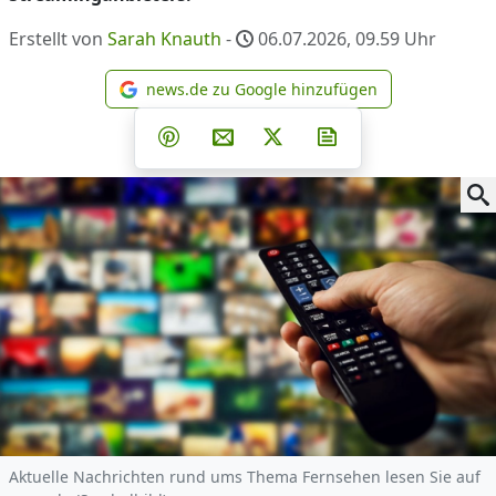
Erstellt von
Sarah Knauth
-
06.07.2026, 09.59
Uhr
news.de zu Google hinzufügen
news.de zu Google hinzufüg
Teilen auf Facebook
Teilen auf Whatsapp
Teilen auf Telegram
Teilen auf Pinterest
Per E-Mail teilen
Post auf X
Newsletter abonni
Aktuelle Nachrichten rund ums Thema Fernsehen lesen Sie auf