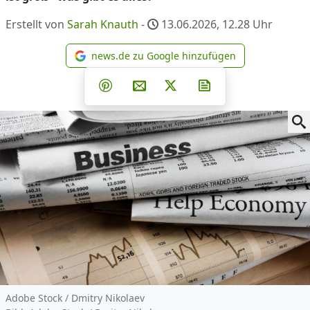
Erstellt von
Sarah Knauth
-
13.06.2026, 12.28
Uhr
news.de zu Google hinzufügen
news.de zu Google hinzufüg
Teilen auf Facebook
Teilen auf Whatsapp
Teilen auf Telegram
Teilen auf Pinterest
Per E-Mail teilen
Post auf X
Newsletter abonni
Adobe Stock / Dmitry Nikolaev