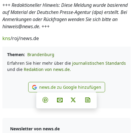
+++
Redaktioneller Hinweis: Diese Meldung wurde basierend
auf Material der Deutschen Presse-Agentur (dpa) erstellt. Bei
Anmerkungen oder Rückfragen wenden Sie sich bitte an
hinweis@news.de.
+++
kns
/roj/news.de
Themen:
Brandenburg
Erfahren Sie hier mehr über die
journalistischen Standards
und die
Redaktion von news.de.
news.de zu Google hinzufügen
news.de zu Google hinzufüg
Teilen auf Facebook
Teilen auf Whatsapp
Teilen auf Telegram
Teilen auf Pinterest
Per E-Mail teilen
Post auf X
Newsletter abonni
Newsletter von news.de