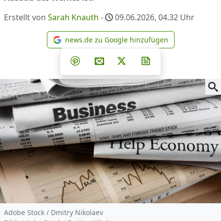
Erstellt von
Sarah Knauth
-
09.06.2026, 04.32
Uhr
news.de zu Google hinzufügen
news.de zu Google hinzufüg
Teilen auf Facebook
Teilen auf Whatsapp
Teilen auf Telegram
Teilen auf Pinterest
Per E-Mail teilen
Post auf X
Newsletter abonni
Adobe Stock / Dmitry Nikolaev