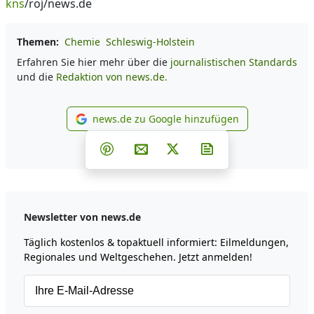
kns
/roj/news.de
Themen:
Chemie
Schleswig-Holstein
Erfahren Sie hier mehr über die
journalistischen Standards
und die
Redaktion von news.de.
news.de zu Google hinzufügen
news.de zu Google hinzufüg
Teilen auf Facebook
Teilen auf Whatsapp
Teilen auf Telegram
Teilen auf Pinterest
Per E-Mail teilen
Post auf X
Newsletter abonni
Newsletter von news.de
Täglich kostenlos & topaktuell informiert: Eilmeldungen,
Regionales und Weltgeschehen. Jetzt anmelden!