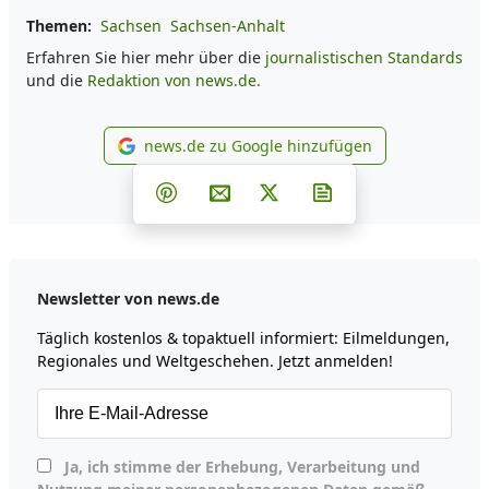
Themen:
Sachsen
Sachsen-Anhalt
Erfahren Sie hier mehr über die
journalistischen Standards
und die
Redaktion von news.de.
news.de zu Google hinzufügen
news.de zu Google hinzufüg
Teilen auf Facebook
Teilen auf Whatsapp
Teilen auf Telegram
Teilen auf Pinterest
Per E-Mail teilen
Post auf X
Newsletter abonni
Newsletter von news.de
Täglich kostenlos & topaktuell informiert: Eilmeldungen,
Regionales und Weltgeschehen. Jetzt anmelden!
Ja, ich stimme der Erhebung, Verarbeitung und