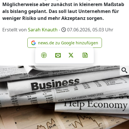
Möglicherweise aber zunächst in kleinerem Maßstab
als bislang geplant. Das soll laut Unternehmen für
weniger Risiko und mehr Akzeptanz sorgen.
Erstellt von
Sarah Knauth
-
07.06.2026, 05.03
Uhr
news.de zu Google hinzufügen
news.de zu Google hinzufüg
Teilen auf Facebook
Teilen auf Whatsapp
Teilen auf Telegram
Teilen auf Pinterest
Per E-Mail teilen
Post auf X
Newsletter abonni