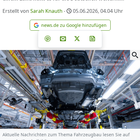
Erstellt von
Sarah Knauth
-
05.06.2026, 04.04
Uhr
news.de zu Google hinzufügen
news.de zu Google hinzufüg
Teilen auf Facebook
Teilen auf Whatsapp
Teilen auf Telegram
Teilen auf Pinterest
Per E-Mail teilen
Post auf X
Newsletter abonni
Aktuelle Nachrichten zum Thema Fahrzeugbau lesen Sie auf