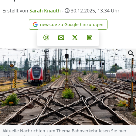
Erstellt von
Sarah Knauth
-
30.12.2025, 13.34
Uhr
news.de zu Google hinzufügen
news.de zu Google hinzufüg
Teilen auf Facebook
Teilen auf Whatsapp
Teilen auf Telegram
Teilen auf Pinterest
Per E-Mail teilen
Post auf X
Newsletter abonni
Aktuelle Nachrichten zum Thema Bahnverkehr lesen Sie hier