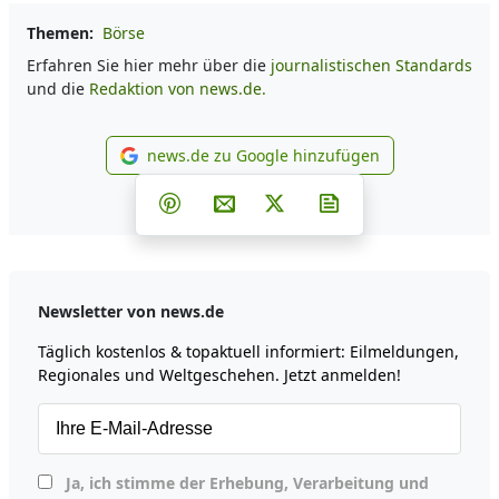
Themen:
Börse
Erfahren Sie hier mehr über die
journalistischen Standards
und die
Redaktion von news.de.
news.de zu Google hinzufügen
news.de zu Google hinzufüg
Teilen auf Facebook
Teilen auf Whatsapp
Teilen auf Telegram
Teilen auf Pinterest
Per E-Mail teilen
Post auf X
Newsletter abonni
Newsletter von news.de
Täglich kostenlos & topaktuell informiert: Eilmeldungen,
Regionales und Weltgeschehen. Jetzt anmelden!
Ja, ich stimme der Erhebung, Verarbeitung und