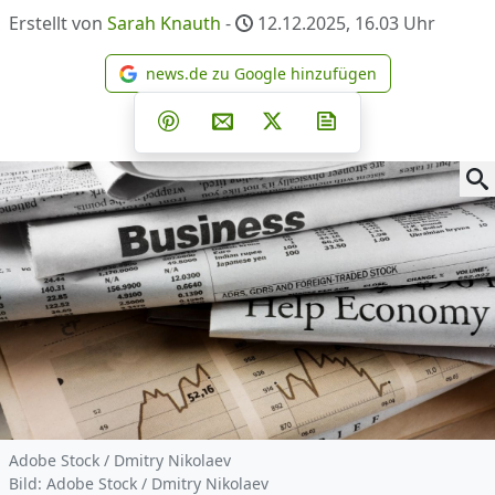
Erstellt von
Sarah Knauth
-
12.12.2025, 16.03
Uhr
news.de zu Google hinzufügen
news.de zu Google hinzufüg
Teilen auf Facebook
Teilen auf Whatsapp
Teilen auf Telegram
Teilen auf Pinterest
Per E-Mail teilen
Post auf X
Newsletter abonni
Adobe Stock / Dmitry Nikolaev
Bild: Adobe Stock / Dmitry Nikolaev