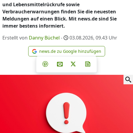
und Lebensmittelrückrufe sowie
Verbraucherwarnungen finden Sie die neuesten
Meldungen auf einen Blick. Mit news.de sind Sie
immer bestens informiert.
Erstellt von
Danny Büchel
-
03.08.2026, 09.43
Uhr
news.de zu Google hinzufügen
news.de zu Google hinzufüg
Teilen auf Facebook
Teilen auf Whatsapp
Teilen auf Telegram
Teilen auf Pinterest
Per E-Mail teilen
Post auf X
Newsletter abonni