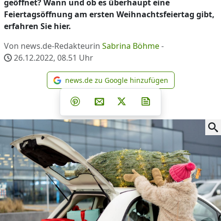
geöffnet? Wann und ob es überhaupt eine
Feiertagsöffnung am ersten Weihnachtsfeiertag gibt,
erfahren Sie hier.
Von news.de-Redakteurin
Sabrina Böhme
-
26.12.2022, 08.51
Uhr
news.de zu Google hinzufügen
news.de zu Google hinzufüg
Teilen auf Facebook
Teilen auf Whatsapp
Teilen auf Telegram
Teilen auf Pinterest
Per E-Mail teilen
Post auf X
Newsletter abonni