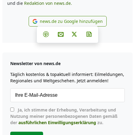
und die
Redaktion von news.de.
news.de zu Google hinzufügen
news.de zu Google hinzufüg
Teilen auf Facebook
Teilen auf Whatsapp
Teilen auf Telegram
Teilen auf Pinterest
Per E-Mail teilen
Post auf X
Newsletter abonni
Newsletter von news.de
Täglich kostenlos & topaktuell informiert: Eilmeldungen,
Regionales und Weltgeschehen. Jetzt anmelden!
Ja, ich stimme der Erhebung, Verarbeitung und
Nutzung meiner personenbezogenen Daten gemäß
der
ausführlichen Einwilligungserklärung
zu.