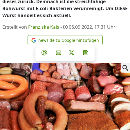
dieses zurück. Demnach ist die streichfähige
Rohwurst mit E.coli-Bakterien verunreinigt. Um DIESE
Wurst handelt es sich aktuell.
Erstellt von
Franziska Kais
-
06.09.2022, 17.31
Uhr
news.de zu Google hinzufügen
news.de zu Google hinzufüg
Teilen auf Facebook
Teilen auf Whatsapp
Teilen auf Telegram
Teilen auf Pinterest
Per E-Mail teilen
Post auf X
Newsletter abonni