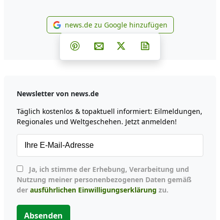
news.de zu Google hinzufügen
news.de zu Google hinzufüg
Teilen auf Facebook
Teilen auf Whatsapp
Teilen auf Telegram
Teilen auf Pinterest
Per E-Mail teilen
Post auf X
Newsletter abonni
Newsletter von news.de
Täglich kostenlos & topaktuell informiert: Eilmeldungen,
Regionales und Weltgeschehen. Jetzt anmelden!
Ja, ich stimme der Erhebung, Verarbeitung und
Nutzung meiner personenbezogenen Daten gemäß
der
ausführlichen Einwilligungserklärung
zu.
Absenden