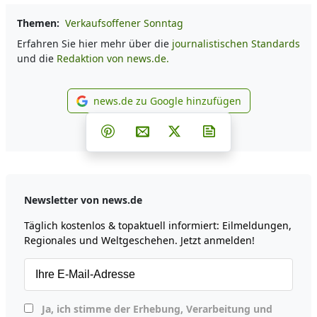
Themen:
Verkaufsoffener Sonntag
Erfahren Sie hier mehr über die
journalistischen Standards
und die
Redaktion von news.de.
news.de zu Google hinzufügen
news.de zu Google hinzufüg
Teilen auf Facebook
Teilen auf Whatsapp
Teilen auf Telegram
Teilen auf Pinterest
Per E-Mail teilen
Post auf X
Newsletter abonni
Newsletter von news.de
Täglich kostenlos & topaktuell informiert: Eilmeldungen,
Regionales und Weltgeschehen. Jetzt anmelden!
Ja, ich stimme der Erhebung, Verarbeitung und