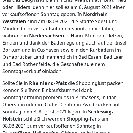
was das Zeug hält? Dann nichts wie auf nach Braunfeld
oder Hilders, denn hier soll es am 8. August 2021 einen
verkaufsoffenen Sonntag geben. In
Nordrhein-
Westfalen
sind am 08.08.2021 die Städte Soest und
Minden beim verkaufsoffenen Sonntag mit dabei,
während in
Niedersachsen
in Hann. Münden, Uelzen,
Emden und dank der Bäderregelung auch auf der Insel
Borkum und in Cuxhaven sowie in den Kurbädern im
Osnabrücker Land, namentlich in Bad Essen, Bad Laer
und Bad Rothenfelde, die Geschäfte zu einem
Sonntagsverkauf einladen.
Sollte Sie in
Rheinland-Pfalz
die Shoppinglust packen,
können Sie Ihren Einkaufsbummel dank
Sonntagsöffnung problemlos in Pirmasens, in Idar-
Oberstein oder im Outlet-Center in Zweibrücken auf
Sonntag, den 8. August 2021 legen. In
Schleswig-
Holstein
schließlich werden Shopping-Fans am
08.08.2021 zum verkaufsoffenen Sonntag in