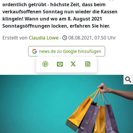
ordentlich getrübt - höchste Zeit, dass beim
verkaufsoffenen Sonntag nun wieder die Kassen
klingeln! Wann und wo am 8. August 2021
Sonntagsöffnungen locken, erfahren Sie hier.
Erstellt von
Claudia Löwe
-
08.08.2021, 07.50
Uhr
news.de zu Google hinzufügen
news.de zu Google hinzufüg
Teilen auf Facebook
Teilen auf Whatsapp
Teilen auf Telegram
Teilen auf Pinterest
Per E-Mail teilen
Post auf X
Newsletter abonni