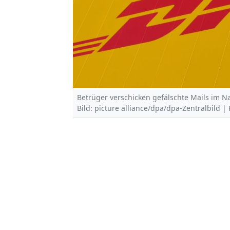
Betrüger verschicken gefälschte Mails im N
Bild: picture alliance/dpa/dpa-Zentralbild | 