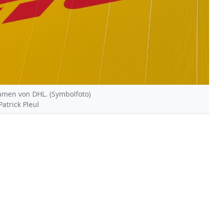
amen von DHL. (Symbolfoto)
Patrick Pleul