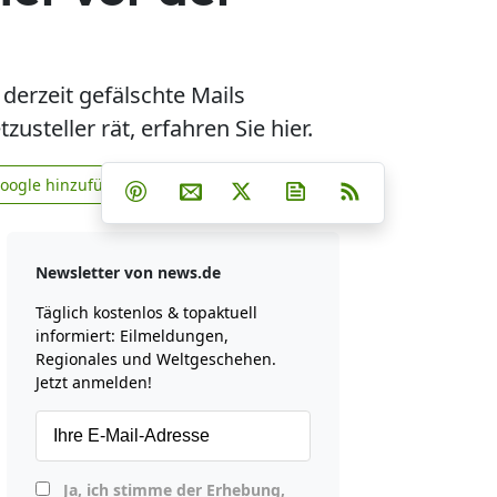
erzeit gefälschte Mails
steller rät, erfahren Sie hier.
Teilen auf Facebook
Teilen auf Whatsapp
Teilen auf Telegram
Google hinzufügen
Teilen auf Pinterest
Per E-Mail teilen
Post auf X
Newsletter abonniere
RSS
news.de zu Google hinzufügen
Newsletter von news.de
Täglich kostenlos & topaktuell
informiert: Eilmeldungen,
Regionales und Weltgeschehen.
Jetzt anmelden!
Ja, ich stimme der Erhebung,