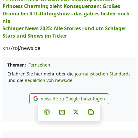
Princess Charming zieht Konsequenzen: Großes
Drama bei RTL-Datingshow - das gab es bisher noch
nie
Schlager News 2025: Alle Stories rund um Schlager-
Stars und Shows im Ticker
kns
/roj/news.de
Themen:
Fernsehen
Erfahren Sie hier mehr über die
journalistischen Standards
und die
Redaktion von news.de.
news.de zu Google hinzufügen
news.de zu Google hinzufüg
Teilen auf Facebook
Teilen auf Whatsapp
Teilen auf Telegram
Teilen auf Pinterest
Per E-Mail teilen
Post auf X
Newsletter abonni