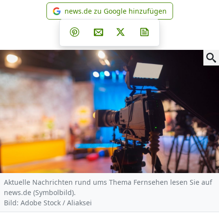
news.de zu Google hinzufügen
news.de zu Google hinzufüg
Teilen auf Facebook
Teilen auf Whatsapp
Teilen auf Telegram
Teilen auf Pinterest
Per E-Mail teilen
Post auf X
Newsletter abonni
Aktuelle Nachrichten rund ums Thema Fernsehen lesen Sie auf
news.de (Symbolbild).
Bild: Adobe Stock / Aliaksei