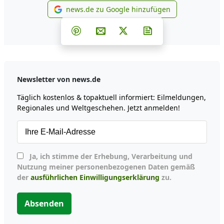
news.de zu Google hinzufügen
news.de zu Google hinzufüg
Teilen auf Facebook
Teilen auf Whatsapp
Teilen auf Telegram
Teilen auf Pinterest
Per E-Mail teilen
Post auf X
Newsletter abonni
Newsletter von news.de
Täglich kostenlos & topaktuell informiert: Eilmeldungen,
Regionales und Weltgeschehen. Jetzt anmelden!
Ja, ich stimme der Erhebung, Verarbeitung und
Nutzung meiner personenbezogenen Daten gemäß
der
ausführlichen Einwilligungserklärung
zu.
Absenden