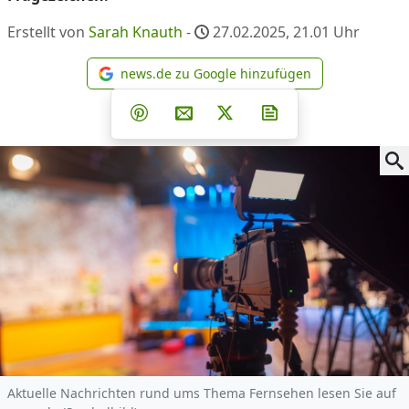
Erstellt von
Sarah Knauth
-
27.02.2025, 21.01
Uhr
news.de zu Google hinzufügen
news.de zu Google hinzufüg
Teilen auf Facebook
Teilen auf Whatsapp
Teilen auf Telegram
Teilen auf Pinterest
Per E-Mail teilen
Post auf X
Newsletter abonni
Aktuelle Nachrichten rund ums Thema Fernsehen lesen Sie auf