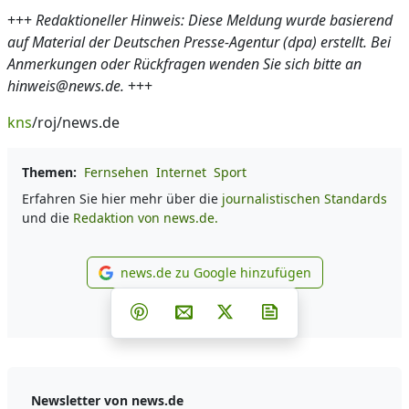
+++
Redaktioneller Hinweis: Diese Meldung wurde basierend
auf Material der Deutschen Presse-Agentur (dpa) erstellt. Bei
Anmerkungen oder Rückfragen wenden Sie sich bitte an
hinweis@news.de.
+++
kns
/roj/news.de
Themen:
Fernsehen
Internet
Sport
Erfahren Sie hier mehr über die
journalistischen Standards
und die
Redaktion von news.de.
news.de zu Google hinzufügen
news.de zu Google hinzufüg
Teilen auf Facebook
Teilen auf Whatsapp
Teilen auf Telegram
Teilen auf Pinterest
Per E-Mail teilen
Post auf X
Newsletter abonni
Newsletter von news.de