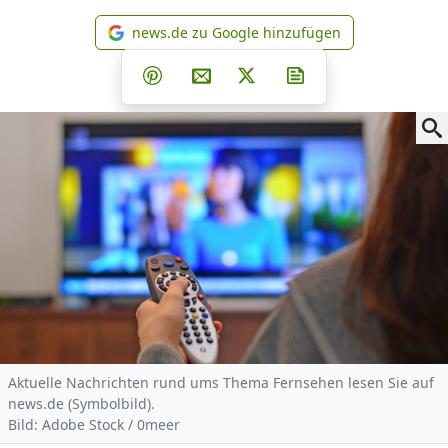
news.de zu Google hinzufügen
news.de zu Google hinzufüg
Teilen auf Facebook
Teilen auf Whatsapp
Teilen auf Telegram
Teilen auf Pinterest
Per E-Mail teilen
Post auf X
Newsletter abonni
Aktuelle Nachrichten rund ums Thema Fernsehen lesen Sie auf
news.de (Symbolbild).
Bild: Adobe Stock / 0meer