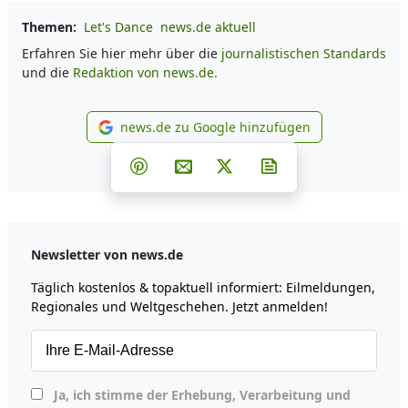
Themen:
Let's Dance
news.de aktuell
Erfahren Sie hier mehr über die
journalistischen Standards
und die
Redaktion von news.de.
news.de zu Google hinzufügen
news.de zu Google hinzufüg
Teilen auf Facebook
Teilen auf Whatsapp
Teilen auf Telegram
Teilen auf Pinterest
Per E-Mail teilen
Post auf X
Newsletter abonni
Newsletter von news.de
Täglich kostenlos & topaktuell informiert: Eilmeldungen,
Regionales und Weltgeschehen. Jetzt anmelden!
Ja, ich stimme der Erhebung, Verarbeitung und