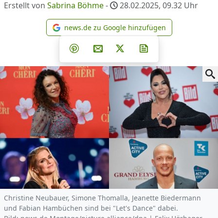
Erstellt von
Sabrina Böhme
-
28.02.2025, 09.32
Uhr
news.de zu Google hinzufügen
news.de zu Google hinzufüg
Teilen auf Facebook
Teilen auf Whatsapp
Teilen auf Telegram
Teilen auf Pinterest
Per E-Mail teilen
Post auf X
Newsletter abonni
Christine Neubauer, Simone Thomalla, Jeanette Biedermann
und Fabian Hambüchen sind bei "Let's Dance" dabei.