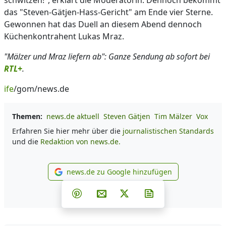
schwitzen!", erklärt die Moderatorin. Dennoch bekommt
das "Steven-Gätjen-Hass-Gericht" am Ende vier Sterne.
Gewonnen hat das Duell an diesem Abend dennoch
Küchenkontrahent Lukas Mraz.
"Mälzer und Mraz liefern ab": Ganze Sendung ab sofort bei
RTL+
.
ife
/gom/news.de
Themen:
news.de aktuell
Steven Gätjen
Tim Mälzer
Vox
Erfahren Sie hier mehr über die
journalistischen Standards
und die
Redaktion von news.de.
news.de zu Google hinzufügen
news.de zu Google hinzufüg
Teilen auf Facebook
Teilen auf Whatsapp
Teilen auf Telegram
Teilen auf Pinterest
Per E-Mail teilen
Post auf X
Newsletter abonni