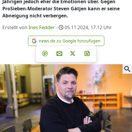
Jährigen jedoch eher die Emotionen über. Gegen
ProSieben-Moderator Steven Gätjen kann er seine
Abneigung nicht verbergen.
Erstellt von
Ines Fedder
-
05.11.2024, 17.12
Uhr
news.de zu Google hinzufügen
news.de zu Google hinzufüg
Teilen auf Facebook
Teilen auf Whatsapp
Teilen auf Telegram
Teilen auf Pinterest
Per E-Mail teilen
Post auf X
Newsletter abonni