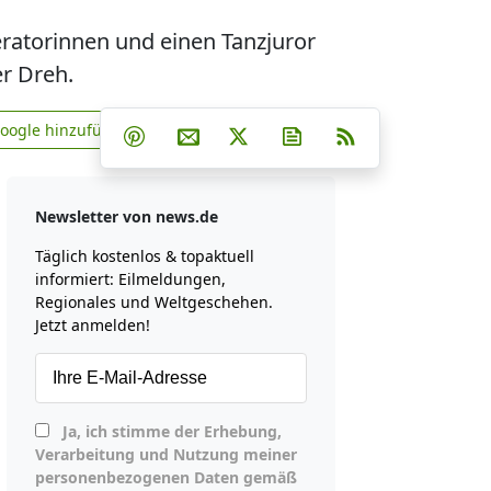
ratorinnen und einen Tanzjuror
er Dreh.
Teilen auf Facebook
Teilen auf Whatsapp
Teilen auf Telegram
Google hinzufügen
Teilen auf Pinterest
Per E-Mail teilen
Post auf X
Newsletter abonniere
RSS
news.de zu Google hinzufügen
Newsletter von news.de
Täglich kostenlos & topaktuell
informiert: Eilmeldungen,
Regionales und Weltgeschehen.
Jetzt anmelden!
Ja, ich stimme der Erhebung,
Verarbeitung und Nutzung meiner
personenbezogenen Daten gemäß