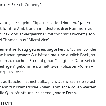
on der Sketch-Comedy".
eamte, die regelmäßig aus relativ kleinen Aufgaben
nt für ihre Ambitionen mindestens drei Nummern zu
rovinz-Cops ist vergleichbar mit "Sonny" Crockett (Don
el Thomas) aus "Miami Vice".
ment sei lustig gewesen, sagte Ferch. "Schon vor der
d haben gesagt: Wir hätten mal unglaublich Bock, so
en zu machen. So richtig hart", sagte er. Dann sei ein
ilingen" gekommen. Inhalt: zwei Polizisten-Rollen –
tig", so Ferch.
uftauchen ist nicht alltäglich. Das wissen sie selbst.
 Mann für dramatische Rollen. Komische Rollen werden
ie Qualität oft unzureichend", sagte Ferch.
mmen