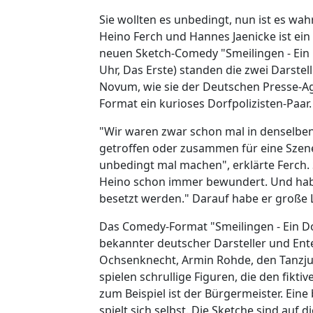
Sie wollten es unbedingt, nun ist es wa
Heino Ferch und Hannes Jaenicke ist ein
neuen Sketch-Comedy "Smeilingen - Ein 
Uhr, Das Erste) standen die zwei Darste
Novum, wie sie der Deutschen Presse-Ag
Format ein kurioses Dorfpolizisten-Paar.
"Wir waren zwar schon mal in denselben
getroffen oder zusammen für eine Szen
unbedingt mal machen", erklärte Ferch. S
Heino schon immer bewundert. Und ha
besetzt werden." Darauf habe er große 
Das Comedy-Format "Smeilingen - Ein Do
bekannter deutscher Darsteller und Ente
Ochsenknecht, Armin Rohde, den Tanzjur
spielen schrullige Figuren, die den fikt
zum Beispiel ist der Bürgermeister. Eine
spielt sich selbst. Die Sketche sind auf