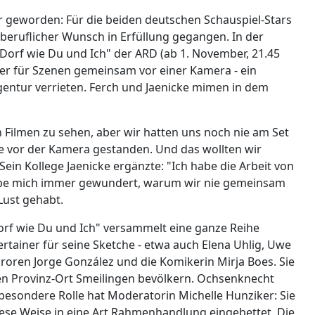
hr geworden: Für die beiden deutschen Schauspiel-Stars
 beruflicher Wunsch in Erfüllung gegangen. In der
Dorf wie Du und Ich" der ARD (ab 1. November, 21.45
ller für Szenen gemeinsam vor einer Kamera - ein
entur verrieten. Ferch und Jaenicke mimen in dem
 Filmen zu sehen, aber wir hatten uns noch nie am Set
e vor der Kamera gestanden. Und das wollten wir
ein Kollege Jaenicke ergänzte: "Ich habe die Arbeit von
be mich immer gewundert, warum wir nie gemeinsam
Lust gehabt.
rf wie Du und Ich" versammelt eine ganze Reihe
rtainer für seine Sketche - etwa auch Elena Uhlig, Uwe
oren Jorge González und die Komikerin Mirja Boes. Sie
iven Provinz-Ort Smeilingen bevölkern. Ochsenknecht
 besondere Rolle hat Moderatorin Michelle Hunziker: Sie
 diese Weise in eine Art Rahmenhandlung eingebettet. Die